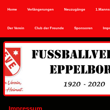
Home
Verlängerungen
Neuzugänge
1.Manns
Der Verein
Club der Freunde
Sponsoren
Imp
Impressum