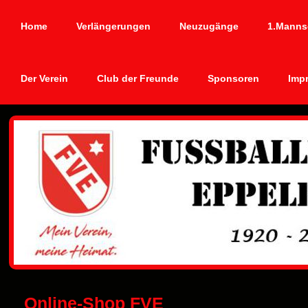
Home
Verlängerungen
Neuzugänge
1.Manns
Der Verein
Club der Freunde
Sponsoren
Imp
Online-Shop FVE